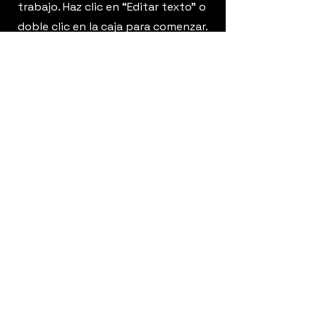
trabajo. Haz clic en “Editar texto” o
doble clic en la caja para comenzar.
5529201920